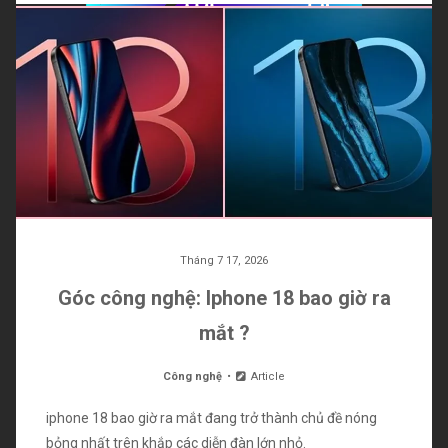
Where-can-i-live.com là trang tổng hợp nội dung đa lĩnh vực, mang
đến những thông tin cập nhật và chọn lọc từ đời sống hiện đại. Tại
đây, bạn có thể khám phá nhiều chủ đề như thể thao, sức khỏe, kiến
thức, giải trí, công nghệ, du lịch và tin tức, giúp dễ dàng theo dõi xu
hướng và mở rộng hiểu biết mỗi ngày.
BÓNG ĐÁ
CÔNG NGHỆ
DU LỊCH
GIẢI TRÍ
KHÁI NIỆM
SỨC KHỎE
TIN TỨC
Tháng 7 17, 2026
Góc công nghệ: Iphone 18 bao giờ ra
mắt ?
Công nghệ
Article
iphone 18 bao giờ ra mắt đang trở thành chủ đề nóng
bỏng nhất trên khắp các diễn đàn lớn nhỏ.