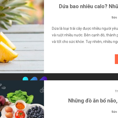
Dứa bao nhiêu calo? Nhữ
Sức
Dứa là loại trái cây được nhiều người yê
và ruột nhiều nước. Bên cạnh đó, thành 
và tốt cho sức khỏe. Tuy nhiên, nhiều n
Th
nh vực, mang đến những thông tin cập nhật và chọn lọc từ đời sống hiện 
Những đồ ăn bổ não, 
giải trí, công nghệ, du lịch và tin tức, giúp dễ dàng theo dõi xu hướng và
Sức
ÓNG ĐÁ
CÔNG NGHỆ
DU LỊCH
GIẢI TRÍ
KHÁI NIỆM
SỨC KHỎE
TIN T