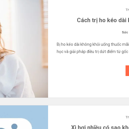
Th
Cách trị ho kéo dài
Sức
Bị ho kéo dài không khỏi uống thuốc m
học và giải pháp điều trị dứt điểm từ gốc
Th
Xì hơi nhiều có sao 