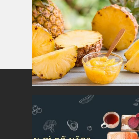
Where-can-i-live.com là trang tổng hợp nội dung đa lĩ
thao, sức khỏe, kiến thức, 
B