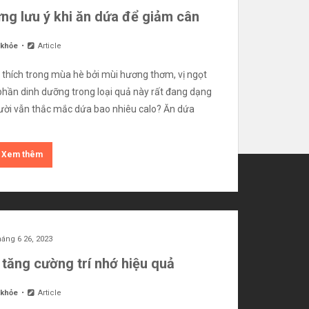
ng lưu ý khi ăn dứa để giảm cân
 khỏe
Article
u thích trong mùa hè bởi mùi hương thơm, vị ngọt
phần dinh dưỡng trong loại quả này rất đang dạng
gười vẫn thắc mắc dứa bao nhiêu calo? Ăn dứa
Xem thêm
áng 6 26, 2023
đại. Tại đây, bạn có thể khám phá nhiều chủ đề như thể
tăng cường trí nhớ hiệu quả
 mở rộng hiểu biết mỗi ngày.
 khỏe
Article
ỨC