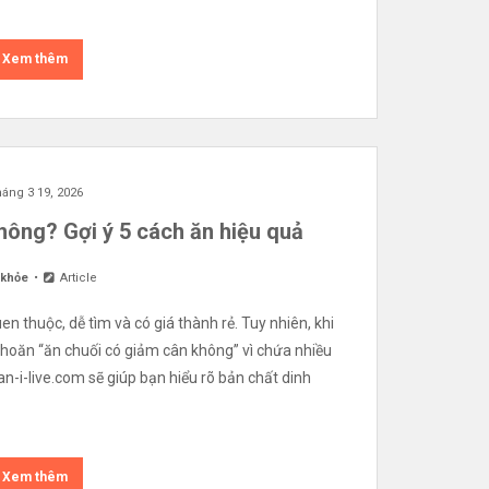
Xem thêm
áng 3 19, 2026
hông? Gợi ý 5 cách ăn hiệu quả
 khỏe
Article
en thuộc, dễ tìm và có giá thành rẻ. Tuy nhiên, khi
khoăn “ăn chuối có giảm cân không” vì chứa nhiều
an-i-live.com sẽ giúp bạn hiểu rõ bản chất dinh
Xem thêm