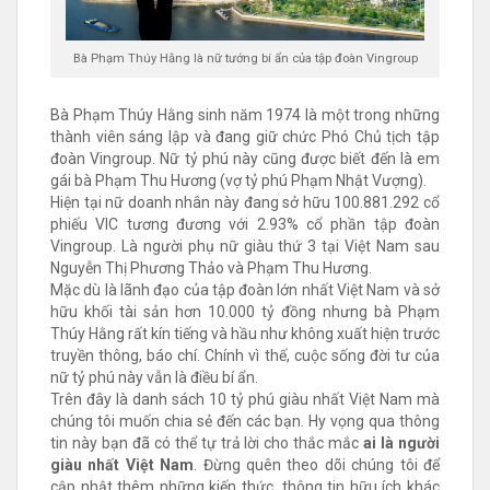
Bà Phạm Thúy Hằng là nữ tướng bí ẩn của tập đoàn Vingroup
Bà Phạm Thúy Hằng sinh năm 1974 là một trong những
thành viên sáng lập và đang giữ chức Phó Chủ tịch tập
đoàn Vingroup. Nữ tỷ phú này cũng được biết đến là em
gái bà Phạm Thu Hương (vợ tỷ phú Phạm Nhật Vượng).
Hiện tại nữ doanh nhân này đang sở hữu 100.881.292 cổ
phiếu VIC tương đương với 2.93% cổ phần tập đoàn
Vingroup. Là người phụ nữ giàu thứ 3 tại Việt Nam sau
Nguyễn Thị Phương Thảo và Phạm Thu Hương.
Mặc dù là lãnh đạo của tập đoàn lớn nhất Việt Nam và sở
hữu khối tài sản hơn 10.000 tỷ đồng nhưng bà Phạm
Thúy Hằng rất kín tiếng và hầu như không xuất hiện trước
truyền thông, báo chí. Chính vì thế, cuộc sống đời tư của
nữ tỷ phú này vẫn là điều bí ẩn.
Trên đây là danh sách 10 tỷ phú giàu nhất Việt Nam mà
chúng tôi muốn chia sẻ đến các bạn. Hy vọng qua thông
tin này bạn đã có thể tự trả lời cho thắc mắc
ai là người
giàu nhất Việt Nam
. Đừng quên theo dõi chúng tôi để
cập nhật thêm những kiến thức, thông tin hữu ích khác