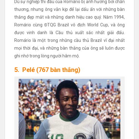
Dù sự nghiệp thi đấu của Romário bị ảnh hưởng bởi chấn
thương, nhưng ông vẫn kịp để lại dấu ấn với những bàn
thắng đẹp mắt và những danh hiệu cao quý. Năm 1994,
Romário cùng ĐTQG Brazil vô địch World Cup, và ông
được vinh danh là Cầu thủ xuất sắc nhất giải đấu.
Romário là một trong những cầu thủ Brazil vĩ đại nhất
mọi thời đại, và những bàn thắng của ông sẽ luôn được
ghi nhớ trong lòng người hâm mộ.
5. Pelé (767 bàn thắng)