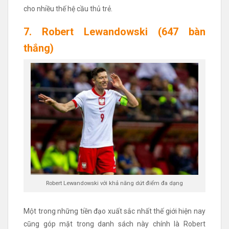
cho nhiều thế hệ cầu thủ trẻ.
7. Robert Lewandowski (647 bàn
thắng)
Robert Lewandowski với khả năng dứt điểm đa dạng
Một trong những tiền đạo xuất sắc nhất thế giới hiện nay
cũng góp mặt trong danh sách này chính là Robert