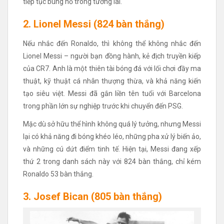
tiếp tục bùng nổ trong tương lai.
2. Lionel Messi (824 bàn thắng)
Nếu nhắc đến Ronaldo, thì không thể không nhắc đến
Lionel Messi – người bạn đồng hành, kẻ địch truyền kiếp
của CR7. Anh là một thiên tài bóng đá với lối chơi đầy ma
thuật, kỹ thuật cá nhân thượng thừa, và khả năng kiến
tạo siêu việt. Messi đã gắn liền tên tuổi với Barcelona
trong phần lớn sự nghiệp trước khi chuyển đến PSG.
Mặc dù sở hữu thể hình không quá lý tưởng, nhưng Messi
lại có khả năng đi bóng khéo léo, những pha xử lý biến ảo,
và những cú dứt điểm tinh tế. Hiện tại, Messi đang xếp
thứ 2 trong danh sách này với 824 bàn thắng, chỉ kém
Ronaldo 53 bàn thắng.
3. Josef Bican (805 bàn thắng)