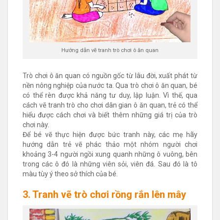
Hướng dẫn vẽ tranh trò chơi ô ăn quan
Trò chơi ô ăn quan có nguồn gốc từ lâu đời, xuất phát từ
nền nông nghiệp của nước ta. Qua trò chơi ô ăn quan, bé
có thể rèn được khả năng tư duy, lập luận. Vì thế, qua
cách vẽ tranh trò cho chơi dân gian ô ăn quan, trẻ có thể
hiểu được cách chơi và biết thêm những giá trị của trò
chơi này.
Để bé vẽ thực hiện được bức tranh này, các mẹ hãy
hướng dẫn trẻ vẽ phác thảo một nhóm người chơi
khoảng 3-4 người ngồi xung quanh những ô vuông, bên
trong các ô đó là những viên sỏi, viên đá. Sau đó là tô
màu tùy ý theo sở thích của bé.
3. Tranh vẽ trò chơi rồng rắn lên mây