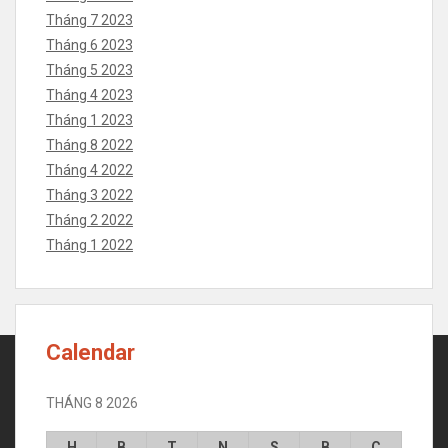
Tháng 7 2023
Tháng 6 2023
Tháng 5 2023
Tháng 4 2023
Tháng 1 2023
Tháng 8 2022
Tháng 4 2022
Tháng 3 2022
Tháng 2 2022
Tháng 1 2022
Calendar
THÁNG 8 2026
H
B
T
N
S
B
C