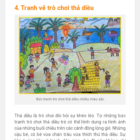
4. Tranh vẽ trò chơi thả diều
Bức tranh trò chơi thả diều nhiều màu sắc
Thả diều là trò chơi đòi hỏi sự khéo léo. Từ những bức
tranh trò chơi thả diều trẻ có thể hình dung ra hình ảnh
của những buổi chiều trên các cánh đồng lộng gió. Những
cậu bé, cô bé vừa chăn trâu vừa thích thú thả diều. Sự