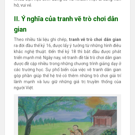
hở, vui vẻ.
II. Ý nghĩa của tranh vẽ trò chơi dân
gian
Theo nhiều tài liệu ghi chép,
tranh vẽ trò chơi dân gian
ra đời đầu thế kỷ 16, được lấy ý tưởng từ những hình điêu
khắc nghệ thuật. Đến thế kỷ 18 thì bắt đầu được phát
triển mạnh mẽ. Ngày nay, vẽ tranh đề tài trò chơi dân gian
được đề cập nhiều trong những chương trình giảng dạy ở
các trường học. Sự phổ biến của việc vẽ tranh dân gian
góp phần giúp thế hệ trẻ có thêm những trò chơi giải trí
lành mạnh và lưu giữ những giá trị truyền thống của
người Việt.