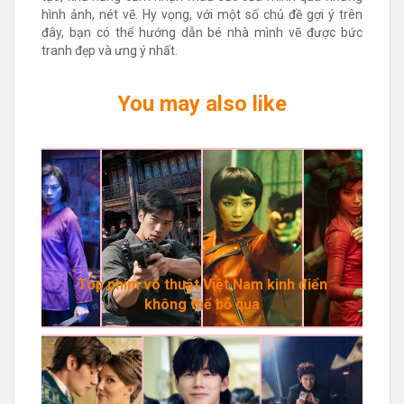
hình ảnh, nét vẽ. Hy vọng, với một số chủ đề gợi ý trên
đây, bạn có thể hướng dẫn bé nhà mình vẽ được bức
tranh đẹp và ưng ý nhất.
You may also like
Top phim võ thuật Việt Nam kinh điển
không thể bỏ qua