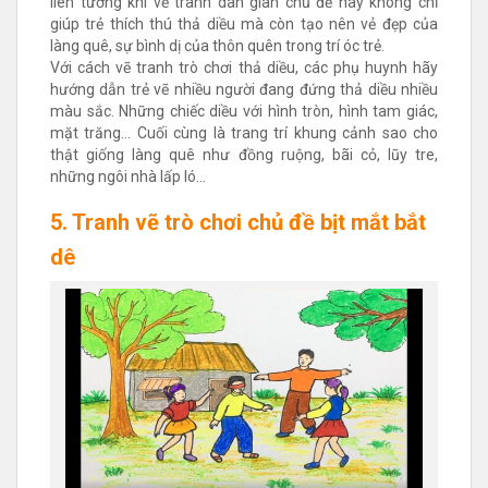
liên tưởng khi vẽ tranh dân gian chủ đề này không chỉ
giúp trẻ thích thú thả diều mà còn tạo nên vẻ đẹp của
làng quê, sự bình dị của thôn quên trong trí óc trẻ.
Với cách vẽ tranh trò chơi thả diều, các phụ huynh hãy
hướng dẫn trẻ vẽ nhiều người đang đứng thả diều nhiều
màu sắc. Những chiếc diều với hình tròn, hình tam giác,
mặt trăng… Cuối cùng là trang trí khung cảnh sao cho
thật giống làng quê như đồng ruộng, bãi cỏ, lũy tre,
những ngôi nhà lấp ló…
5. Tranh vẽ trò chơi chủ đề bịt mắt bắt
dê