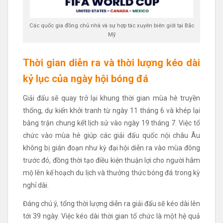
Các quốc gia đồng chủ nhà và sự hợp tác xuyên biên giới tại Bắc
Mỹ
Thời gian diễn ra và thời lượng kéo dài
kỷ lục của ngày hội bóng đá
Giải đấu sẽ quay trở lại khung thời gian mùa hè truyền
thống, dự kiến khởi tranh từ ngày 11 tháng 6 và khép lại
bằng trận chung kết lịch sử vào ngày 19 tháng 7. Việc tổ
chức vào mùa hè giúp các giải đấu quốc nội châu Âu
không bị gián đoạn như kỳ đại hội diễn ra vào mùa đông
trước đó, đồng thời tạo điều kiện thuận lợi cho người hâm
mộ lên kế hoạch du lịch và thưởng thức bóng đá trong kỳ
nghỉ dài.
Đáng chú ý, tổng thời lượng diễn ra giải đấu sẽ kéo dài lên
tới 39 ngày. Việc kéo dài thời gian tổ chức là một hệ quả