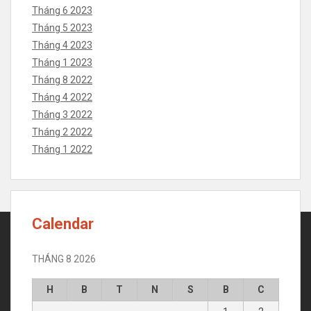
Tháng 6 2023
Tháng 5 2023
Tháng 4 2023
Tháng 1 2023
Tháng 8 2022
Tháng 4 2022
Tháng 3 2022
Tháng 2 2022
Tháng 1 2022
Calendar
THÁNG 8 2026
H
B
T
N
S
B
C
Where-can-i-live.com là trang tổng hợp nội dung đa lĩnh vực, mang