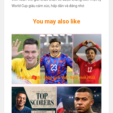
World Cup giàu cảm xúc, hấp dẫn và đáng nhớ.
You may also like
Top 5 cầu thủ nhập tịch Việt Nam mới nhất