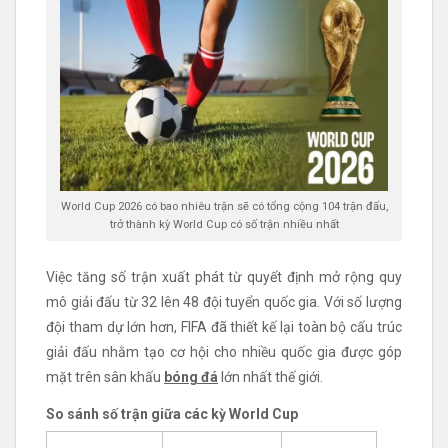
World Cup 2026 có bao nhiêu trận sẽ có tổng cộng 104 trận đấu,
trở thành kỳ World Cup có số trận nhiều nhất
Việc tăng số trận xuất phát từ quyết định mở rộng quy
mô giải đấu từ 32 lên 48 đội tuyển quốc gia. Với số lượng
đội tham dự lớn hơn, FIFA đã thiết kế lại toàn bộ cấu trúc
giải đấu nhằm tạo cơ hội cho nhiều quốc gia được góp
mặt trên sân khấu
bóng đá
lớn nhất thế giới.
So sánh số trận giữa các kỳ World Cup