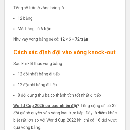
Tổng số trận ở vòng bảng là:
12 bảng
Mỗi bảng có 6 trận
Như vậy vòng bảng sẽ có:
12 × 6 = 72 trận
Cách xác định đội vào vòng knock-out
Sau khi kết thúc vòng bảng:
12 đội nhất bảng đi tiếp
12 đội nhì bảng đi tiếp
8 đội đứng thứ ba có thành tích tốt nhất đi tiếp
World Cup 2026 có bao nhiêu đội
? Tổng cộng sẽ có 32
đội giành quyền vào vòng loại trực tiếp. Đây là điểm khác
biệt rất lớn so với World Cup 2022 khi chỉ có 16 đội vượt
qua vòng bảng.