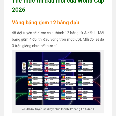
Thể thức thi đấu mới của World Cup
2026
Vòng bảng gồm 12 bảng đấu
48 đội tuyển sẽ được chia thành 12 bảng từ A đến L. Mỗi
bảng gồm 4 đội thi đấu vòng tròn một lượt. Mỗi đội sẽ đá
3 trận giống như thể thức cũ.
Với 48 đội tuyển sẽ được chia thành 12 bảng từ A đến L