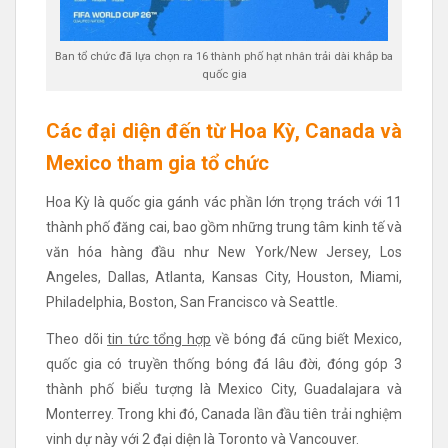
Ban tổ chức đã lựa chọn ra 16 thành phố hạt nhân trải dài khắp ba
quốc gia
Các đại diện đến từ Hoa Kỳ, Canada và
Mexico tham gia tổ chức
Hoa Kỳ là quốc gia gánh vác phần lớn trọng trách với 11
thành phố đăng cai, bao gồm những trung tâm kinh tế và
văn hóa hàng đầu như New York/New Jersey, Los
Angeles, Dallas, Atlanta, Kansas City, Houston, Miami,
Philadelphia, Boston, San Francisco và Seattle.
Theo dõi
tin tức tổng hợp
về bóng đá cũng biết Mexico,
quốc gia có truyền thống bóng đá lâu đời, đóng góp 3
thành phố biểu tượng là Mexico City, Guadalajara và
Monterrey. Trong khi đó, Canada lần đầu tiên trải nghiệm
vinh dự này với 2 đại diện là Toronto và Vancouver.