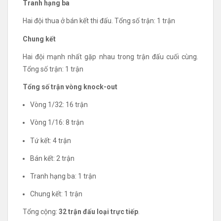
Tranh hạng ba
Hai đội thua ở bán kết thi đấu. Tổng số trận: 1 trận
Chung kết
Hai đội mạnh nhất gặp nhau trong trận đấu cuối cùng.
Tổng số trận: 1 trận
Tổng số trận vòng knock-out
Vòng 1/32: 16 trận
Vòng 1/16: 8 trận
Tứ kết: 4 trận
Bán kết: 2 trận
Tranh hạng ba: 1 trận
Chung kết: 1 trận
Tổng cộng:
32 trận đấu loại trực tiếp
.