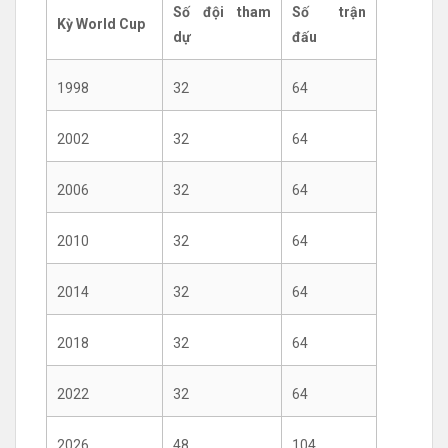
Số đội tham
Số trận
Kỳ World Cup
dự
đấu
1998
32
64
2002
32
64
2006
32
64
2010
32
64
2014
32
64
2018
32
64
2022
32
64
2026
48
104