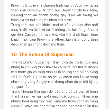
Knowing Brothers là chương trình giải trí được xây dựng
theo kiểu talkshow trường học. Ngay từ khi lên sóng,
chương trình đã nhanh chóng gây được ấn tượng với
khán giả bởi nội dung vui nhộn, hài hước.
Trong mỗi tập, các khách mời sẽ vào vai học sinh mới
chuyển đến và lần lượt trả lời những câu hỏi từ người xem
gửi đến. Các câu hỏi vừa khó, vừa thú vị sẽ thách thức
khách mời, giúp Knowing Brothers luôn là chương trình
được khán giả mong đợi hàng tuần.
10. The Return Of Superman
The Return Of Superman (tạm dịch Sự trở lại của siêu
nhân) là chương trình thực tế có đề tài rất thú vị. Khách
mời tham gia chương trình sẽ là những ông bố nổi tiếng
tại Hàn Quốc. Họ sẽ có nhiệm vụ chăm con khi vợ vắng
nhà trong vòng 2 ngày mà không nhận được bất kỳ sự
trợ giúp nào.
Trong khoảng thời gian đó, các ông bố và con sẽ hoàn
thành nhiệm vụ mà mẹ đã giao hoặc cùng con khám phá
những hoạt động mới. Việc vắng mẹ trong vòng 48 tiếng
cũng đủ khiến các ông bố và các con gặp phải nhiều tình