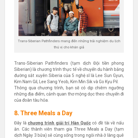
Trans-Siberian Pathfinders mang đến những trải nghiệm du lịch
thú vị cho khán giả
Trans-Siberian Pathfinders (tạm dịch Đội tiền phong
Siberian) là chương trình thực tế về chuyến du hành bằng
đường sắt xuyên Siberia của 5 nghệ sĩ là Lee Sun Gyun,
Kim Nam Gil, Lee Sang Yeob, Kim Min Sik và Go Kyu Pil.
Thông qua chương trình, bạn sẽ có dịp chiêm ngưỡng
những địa điểm, cảnh quan thơ mộng dọc theo chuyến đi
của đoàn tàu hỏa.
8. Three Meals a Day
Đây là
chương trình giải trí Hàn Quốc
có đề tài về nấu
ăn. Các thành viên tham gia Three Meals a Day (tạm
dịch Ngày 3 bữa) sẽ cùng sống trong ngôi nhà ở làng quê